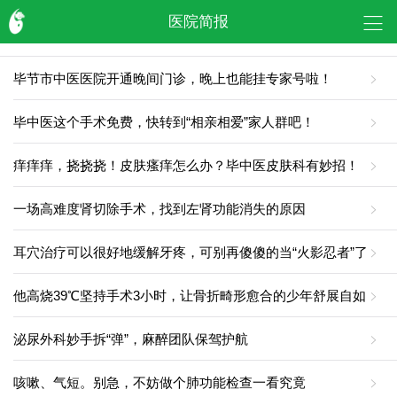
医院简报
毕节市中医医院开通晚间门诊，晚上也能挂专家号啦！
毕中医这个手术免费，快转到“相亲相爱”家人群吧！
痒痒痒，挠挠挠！皮肤瘙痒怎么办？毕中医皮肤科有妙招！
一场高难度肾切除手术，找到左肾功能消失的原因
耳穴治疗可以很好地缓解牙疼，可别再傻傻的当“火影忍者”了
他高烧39℃坚持手术3小时，让骨折畸形愈合的少年舒展自如
泌尿外科妙手拆“弹”，麻醉团队保驾护航
咳嗽、气短。别急，不妨做个肺功能检查一看究竟