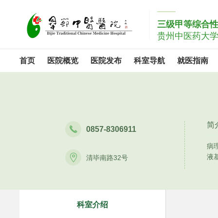
三级甲等综合
贵州中医药大
首页
医院概览
医院发布
科室导航
就医指南
简

0857-8306911
病

液
清毕南路32号
科室介绍